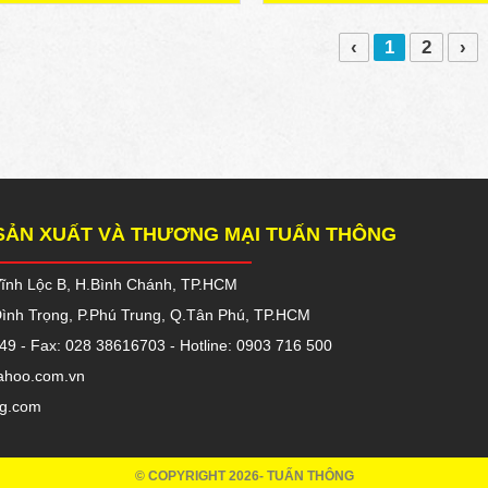
‹
1
2
›
SẢN XUẤT VÀ THƯƠNG MẠI TUẤN THÔNG
 Vĩnh Lộc B, H.Bình Chánh, TP.HCM
Đình Trọng, P.Phú Trung, Q.Tân Phú, TP.HCM
49 - Fax: 028 38616703 - Hotline: 0903 716 500
ahoo.com.vn
ng.com
© COPYRIGHT 2026- TUẤN THÔNG