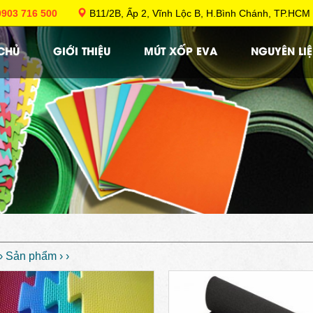
0903 716 500
B11/2B, Ấp 2, Vĩnh Lộc B, H.Bình Chánh, TP
CHỦ
GIỚI THIỆU
MÚT XỐP EVA
NGUYÊN LIỆ
› Sản phẩm
›
›