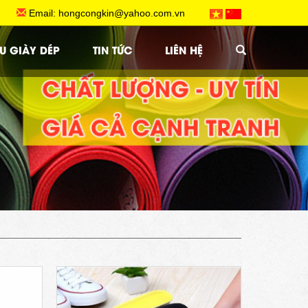
.HCM
Email: hongcongkin@yahoo.com.vn
U GIÀY DÉP
TIN TỨC
LIÊN HỆ