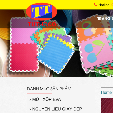
Hotline:
TRANG 
DANH MỤC SẢN PHẨM
Home
› MÚT XỐP EVA
› NGUYÊN LIỆU GIÀY DÉP